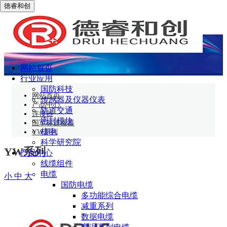
徳睿和创
YW系列
网站首页
行业应用
国防科技
网站首页
传感器及仪器仪表
产品中心
轨道交通
连接器
密封模块
国军标连接器
核电
YW系列
科学研究院
YW系列
产品中心
线缆组件
电缆
小
中
大
国防电缆
多功能综合电缆
减重系列
数据电缆